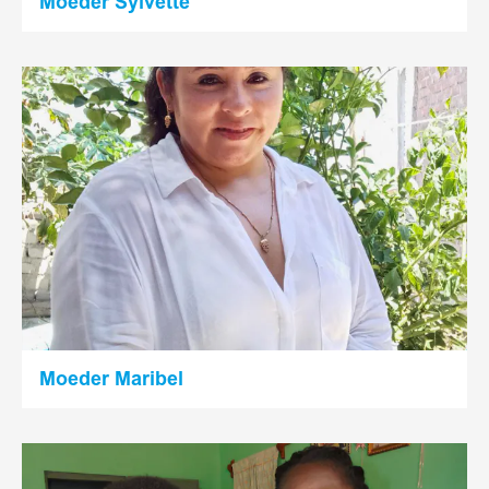
Moeder Sylvette
Lees
meer
Moeder Maribel
Lees
meer