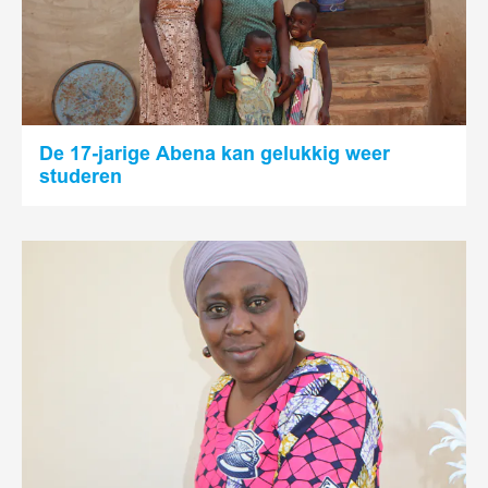
De 17-jarige Abena kan gelukkig weer
studeren
Lees
meer