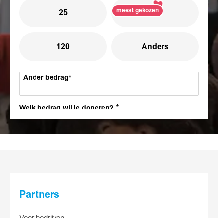
meest gekozen
25
75
120
Anders
Ander bedrag
Welk bedrag wil je doneren?
meest gekozen
7,50
15
25
Anders
Partners
Ander bedrag
Voor bedrijven