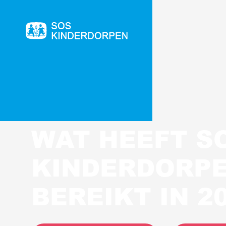
Naar
de
homepage
WAT HEEFT S
KINDERDORP
BEREIKT IN 2