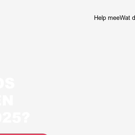
Help mee
Wat 
OS
EN
025?