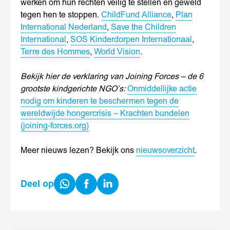
werken om hun rechten veilig te stellen en geweld
tegen hen te stoppen.
ChildFund Alliance
,
Plan
International Nederland
,
Save the Children
International
,
SOS Kinderdorpen Internationaal
,
Terre des Hommes
,
World Vision
.
Bekijk hier de verklaring van Joining Forces – de 6
grootste kindgerichte NGO’s:
Onmiddellijke actie
nodig om kinderen te beschermen tegen de
wereldwijde hongercrisis – Krachten bundelen
(joining-forces.org)
Meer nieuws lezen? Bekijk ons
nieuwsoverzicht
.
Share
Share
Share
Deel op
on
on
on
WhatsApp
Facebook
LinkedIn