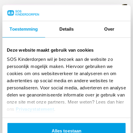
Lees
meer
Toestemming
Details
Over
Deze website maakt gebruik van cookies
SOS Kinderdorpen wil je bezoek aan de website zo
persoonlijk mogelijk maken. Hiervoor gebruiken we
cookies om ons websiteverkeer te analyseren en om
advertenties op social media en andere websites te
personaliseren. Voor social media, adverteren en analyse
Na drie jaar samenwonen een nieuw
hoofdstuk voor de zusjes Lerato en
delen we geanonimiseerde informatie over je gebruik van
Iminathi
onze site met onze partners. Meer weten? Lees dan hier
ons
Privacystatement
.
Lees
meer
Alles toestaan