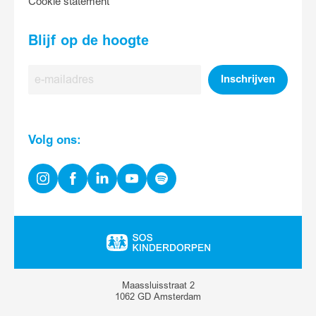
Cookie statement
Blijf op de hoogte
E-
Inschrijven
mailadres
Volg ons:
Instagram
Facebook
Linkedin
Youtube
Spotify
Ga
naar
homepage
Maassluisstraat 2
1062 GD Amsterdam