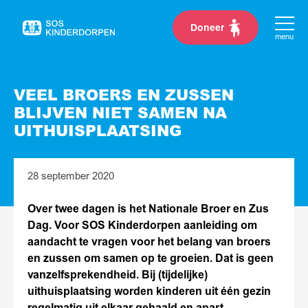
Doneer
Naar
menu
de
homepage
VEEL BROERS EN ZUSSEN
BLIJVEN NIET SAMEN NA
UITHUISPLAATSING
28 september 2020
Over twee dagen is het Nationale Broer en Zus
Dag. Voor SOS Kinderdorpen aanleiding om
aandacht te vragen voor het belang van broers
en zussen om samen op te groeien. Dat is geen
vanzelfsprekendheid. Bij (tijdelijke)
uithuisplaatsing worden kinderen uit één gezin