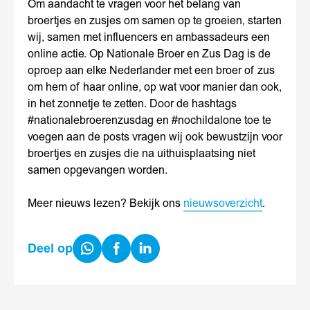
Om aandacht te vragen voor het belang van
broertjes en zusjes om samen op te groeien, starten
wij, samen met influencers en ambassadeurs een
online actie. Op Nationale Broer en Zus Dag is de
oproep aan elke Nederlander met een broer of zus
om hem of haar online, op wat voor manier dan ook,
in het zonnetje te zetten. Door de hashtags
#nationalebroerenzusdag en #nochildalone toe te
voegen aan de posts vragen wij ook bewustzijn voor
broertjes en zusjes die na uithuisplaatsing niet
samen opgevangen worden.
Meer nieuws lezen? Bekijk ons
nieuwsoverzicht
.
Share
Share
Share
Deel op
on
on
on
WhatsApp
Facebook
LinkedIn