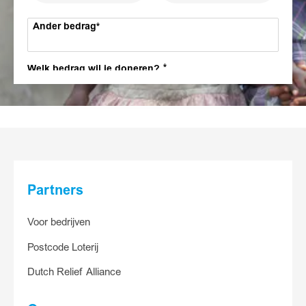
Ander bedrag
Welk bedrag wil je doneren?
meest gekozen
7,50
15
25
Anders
Partners
Ander bedrag
Voor bedrijven
Postcode Loterij
Ja, ik help
Dutch Relief Alliance