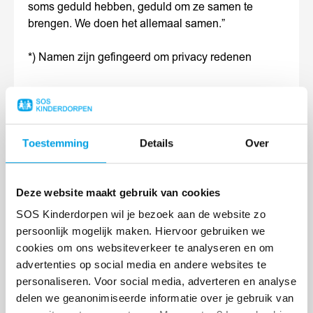
soms geduld hebben, geduld om ze samen te
brengen. We doen het allemaal samen.”
*) Namen zijn gefingeerd om privacy redenen
Share
Share
Share
Deel op
on
on
on
WhatsApp
Facebook
LinkedIn
Toestemming
Details
Over
Deze website maakt gebruik van cookies
ANDEREN LAZEN OOK
SOS Kinderdorpen wil je bezoek aan de website zo
persoonlijk mogelijk maken. Hiervoor gebruiken we
cookies om ons websiteverkeer te analyseren en om
Lees
advertenties op social media en andere websites te
meer
personaliseren. Voor social media, adverteren en analyse
delen we geanonimiseerde informatie over je gebruik van