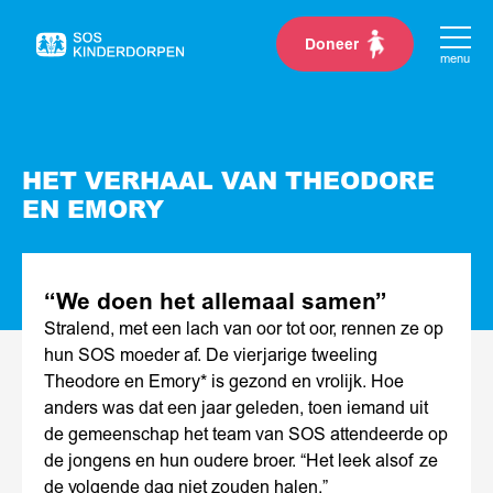
Doneer
Naar
menu
de
homepage
HET VERHAAL VAN THEODORE
EN EMORY
“We doen het allemaal samen”
Stralend, met een lach van oor tot oor, rennen ze op
hun SOS moeder af. De vierjarige tweeling
Theodore en Emory* is gezond en vrolijk. Hoe
anders was dat een jaar geleden, toen iemand uit
de gemeenschap het team van SOS attendeerde op
de jongens en hun oudere broer. “Het leek alsof ze
de volgende dag niet zouden halen.”