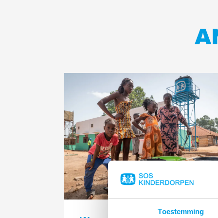
A
Lees
meer
Toestemming