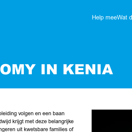
Help mee
Wat 
OMY IN KENIA
pleiding volgen en een baan
wijd krijgt met deze belangrijke
geren uit kwetsbare families of