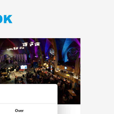
OK
ees
eer
Over
12 november 2025