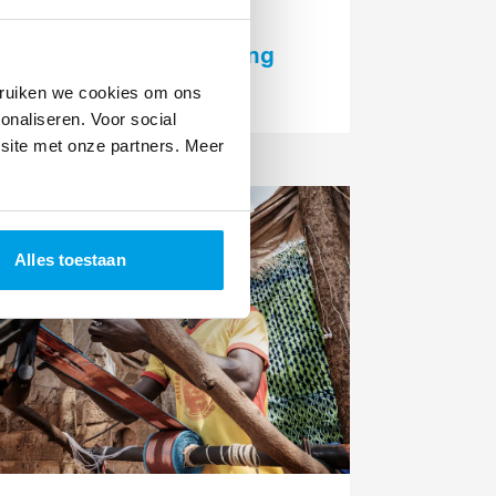
Terugblik: Kennis- &
Netwerkevent Creating
Impact Together
bruiken we cookies om ons
onaliseren. Voor social
site met onze partners. Meer
ees
eer
Alles toestaan