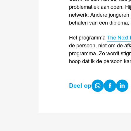
problematiek aanlopen. Hi
netwerk. Andere jongeren z
behalen van een diploma; 
Het programma
The Next 
de persoon, niet om de af
programma. Zo wordt stigm
hoop dat ik de persoon kan 
Share
Share
Share
Deel op
on
on
on
WhatsApp
Facebook
Linked