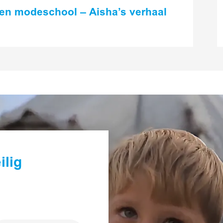
gen modeschool – Aisha’s verhaal
ilig