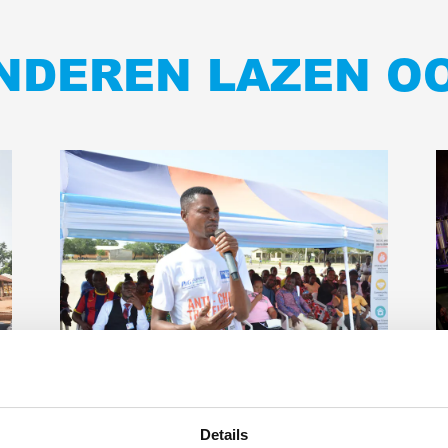
NDEREN LAZEN O
Lees
L
meer
m
Details