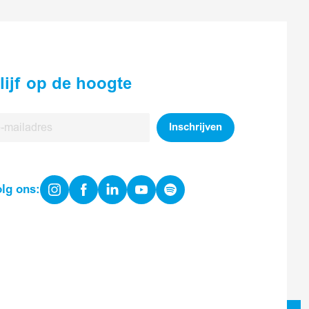
lijf op de hoogte
Inschrijven
iladres
Instagram
Facebook
Linkedin
Youtube
Spotify
olg ons: