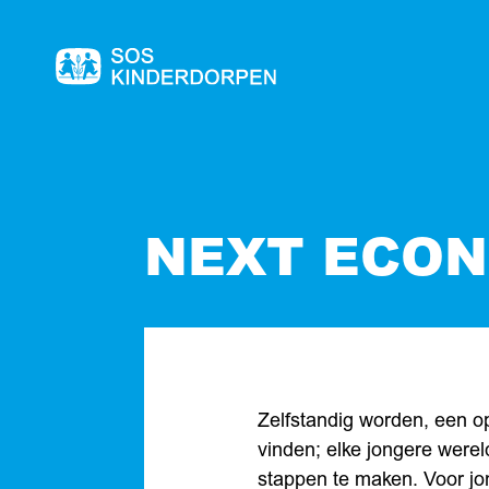
Naar
de
homepage
NEXT ECON
Zelfstandig worden, een o
vinden; elke jongere wereld
stappen te maken. Voor jon