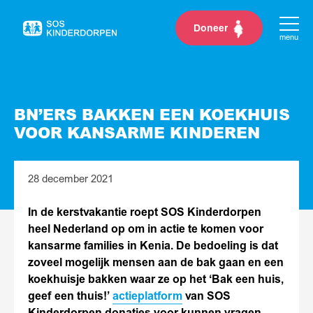
Doneer
Naar
menu
de
homepage
BN’ERS BAKKEN EEN KOEKHUIS
VOOR KANSARME KINDEREN
28 december 2021
In de kerstvakantie roept SOS Kinderdorpen
heel Nederland op om in actie te komen voor
kansarme families in Kenia. De bedoeling is dat
zoveel mogelijk mensen aan de bak gaan en een
koekhuisje bakken waar ze op het ‘Bak een huis,
geef een thuis!’
actieplatform
van SOS