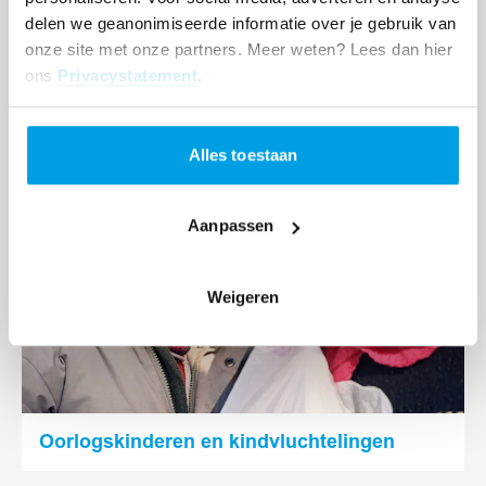
delen we geanonimiseerde informatie over je gebruik van
onze site met onze partners. Meer weten? Lees dan hier
Waarom is er nog steeds hongersnood?
ons
Privacystatement
.
Lees
Alles toestaan
meer
Aanpassen
Weigeren
Oorlogskinderen en kindvluchtelingen