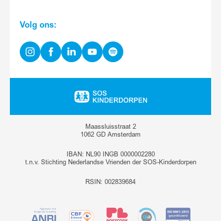
Volg ons:
Instagram
Facebook
Linkedin
Youtube
Spotify
Ga
naar
homepage
Maassluisstraat 2
1062 GD Amsterdam
IBAN: NL90 INGB 0000002280
t.n.v. Stichting Nederlandse Vrienden der SOS-Kinderdorpen
RSIN: 002839684