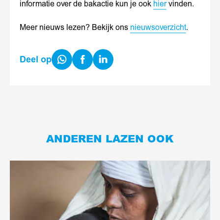
informatie over de bakactie kun je ook
hier
vinden.
Meer nieuws lezen? Bekijk ons
nieuwsoverzicht
.
Share
Share
Share
Deel op
on
on
on
WhatsApp
Facebook
LinkedIn
ANDEREN LAZEN OOK
Lees
meer