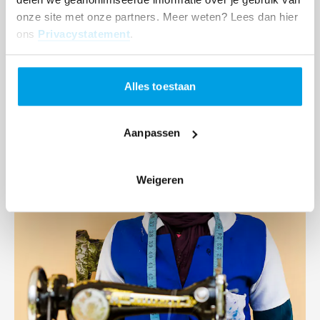
onze site met onze partners. Meer weten? Lees dan hier
ons
Privacystatement
.
29 oktober 2020
SOS Kinderdorpen onderdeel van Youth at
Alles toestaan
Heart Conferentie
Aanpassen
Lees
meer
Weigeren