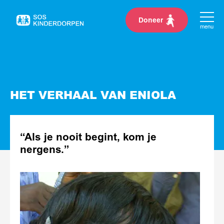
Doneer
Naar
menu
de
homepage
HET VERHAAL VAN ENIOLA
“Als je nooit begint, kom je
nergens.”