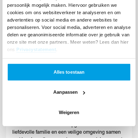
van Aids. Ondervoeding, kindersterfte en
persoonlijk mogelijk maken. Hiervoor gebruiken we
kinderprostitutie zijn punten van groeiende zorg.
cookies om ons websiteverkeer te analyseren en om
advertenties op social media en andere websites te
personaliseren. Voor social media, adverteren en analyse
delen we geanonimiseerde informatie over je gebruik van
Kinderen die er alleen voor staan of niet de juiste
onze site met onze partners. Meer weten? Lees dan hier
ouderlijke zorg krijgen, ontberen de kans om hun
ons
Privacystatement
.
fysieke, mentale en emotionele vaardigheden te
ontwikkelen. Hiermee staat niet alleen hun
kindertijd, maar ook hun toekomst op het spel. De
Alles toestaan
kans is bovendien groter dat zij hun eigen kinderen
niet de zorg kunnen bieden, die de kinderen nodig
hebben. SOS Kinderdorpen probeert die vicieuze
Aanpassen
cirkel te doorbreken.
Weigeren
Onze strategie
Kinderen moeten kunnen opgroeien in een
liefdevolle familie en een veilige omgeving samen