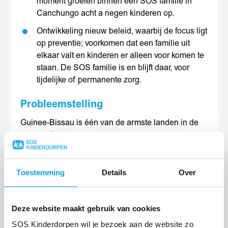
moment groeien binnen een SOS familie in
Canchungo acht a negen kinderen op.
Ontwikkeling nieuw beleid, waarbij de focus ligt
op preventie; voorkomen dat een familie uit
elkaar valt en kinderen er alleen voor komen te
staan. De SOS familie is en blijft daar, voor
tijdelijke of permanente zorg.
Probleemstelling
Guinee-Bissau is één van de armste landen in de
wereld. Politieke instabiliteit en burgeroorlogen
hebben gezorgd dat een groot deel van de
bevolking grote moeite heeft om te overleven. Vooral
in de rurale gebieden, zoals de regio waarin
Toestemming
Details
Over
Canchungo ligt, is toegang tot schoon drinkwater,
sanitaire voorzieningen en medische infrastructuur
een punt van zorg. Ruim 110.000 kinderen hebben
Deze website maakt gebruik van cookies
één of beide ouders verloren, meestal als gevolg
SOS Kinderdorpen wil je bezoek aan de website zo