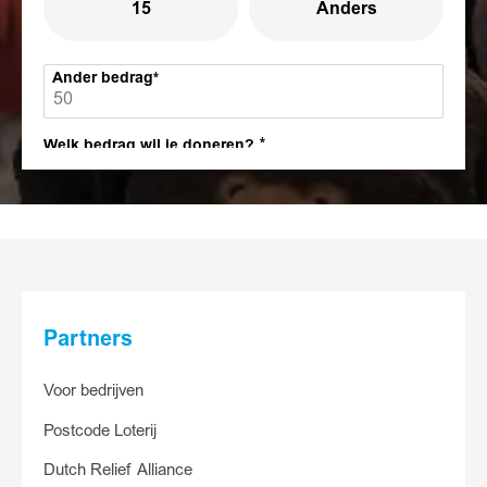
15
Anders
Ander bedrag
Welk bedrag wil je doneren?
30
15
5
Anders
Partners
Ander bedrag
Voor bedrijven
Postcode Loterij
Ja, ik help
Dutch Relief Alliance