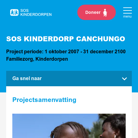
Doneer
Naar
menu
de
homepage
SOS KINDERDORP CANCHUNGO
Project periode: 1 oktober 2007 - 31 december 2100
Familiezorg, Kinderdorpen
Ga snel naar
Project
Projectsamenvatting
Activiteiten
Resultaten