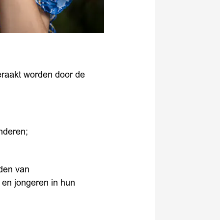
raakt worden door de
nderen;
eden van
 en jongeren in hun