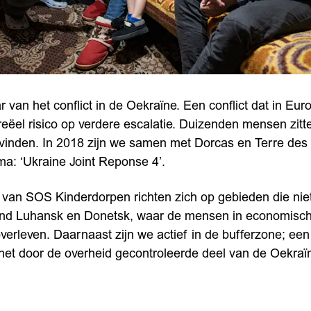
r van het conflict in de Oekraïne. Een conflict dat in Eu
eëel risico op verdere escalatie. Duizenden mensen zitt
svinden. In 2018 zijn we samen met Dorcas en Terre de
a: ‘Ukraine Joint Reponse 4’.
 van SOS Kinderdorpen richten zich op gebieden die nie
ond Luhansk en Donetsk, waar de mensen in economische
rleven. Daarnaast zijn we actief in de bufferzone; een
het door de overheid gecontroleerde deel van de Oekraïn