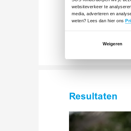
eigen specifieke expertise
websiteverkeer te analyseren
huishoudens en lokale act
media, adverteren en analyse
vergroot. Zo hebben bijvo
weten? Lees dan hier ons
Pr
Kinderdorpen ontvangen, te
Hommes.
Weigeren
Resultaten