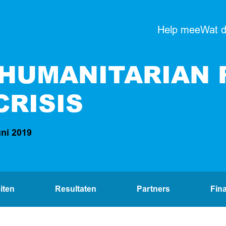
Help mee
Wat 
 HUMANITARIAN
CRISIS
uni 2019
eiten
Resultaten
Partners
Fin