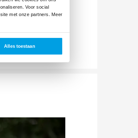
ten aan dezelfde
onaliseren. Voor social
de spectrum van steun
site met onze partners. Meer
ermingtrainingen van SOS
tform van Terre des
Alles toestaan