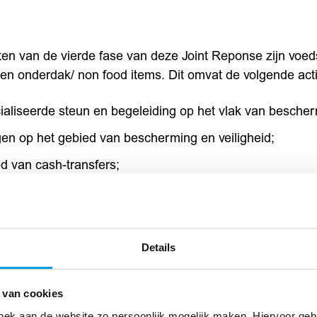
ten van de vierde fase van deze Joint Reponse zijn voed
n onderdak/ non food items. Dit omvat de volgende activ
ialiseerde steun en begeleiding op het vlak van bescher
gen op het gebied van bescherming en veiligheid;
d van cash-transfers;
oorzien in de basis voedselbehoeften;
len en goederen om het heropbouwen van kostwinning te
r gerelateerde) non-food items.
Details
erking tussen Dorcas, Terre des Hommes en SOS Kinder
 van cookies
tgebreide steun aan kwetsbare huishoudens te kunnen bi
oek aan de website zo persoonlijk mogelijk maken. Hiervoor ge