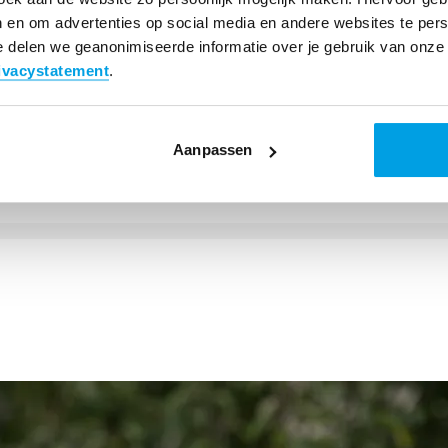
 leveren de Joint Response partners verschillende diens
 en om advertenties op social media en andere websites te pers
oren, wat de toegang van kwetsbare families tot het bre
 delen we geanonimiseerde informatie over je gebruik van onze 
orbeeld lokale mensen en organisaties die kinderbesch
ivacystatement
.
gelijkertijd toegang tot het online Childhub trainingspla
Aanpassen