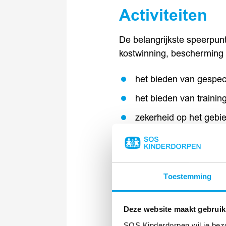
Activiteiten
De belangrijkste speerpun
kostwinning, bescherming e
het bieden van gespec
het bieden van trainin
zekerheid op het gebie
ondersteuning om te v
het bieden van midde
het leveren van (winte
Toestemming
Centraal staat de samenw
Deze website maakt gebruik
van activiteiten om zo ui
SOS Kinderdorpen wil je bez