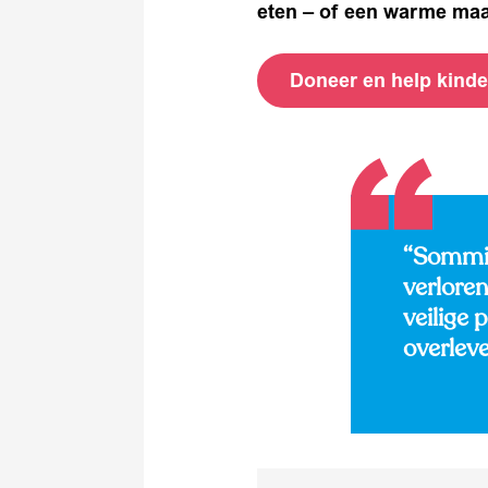
eten – of een warme maal
Doneer en help kinde
“Sommig
verlore
veilige 
overlev