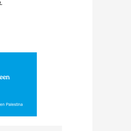
.
 een
en Palestina