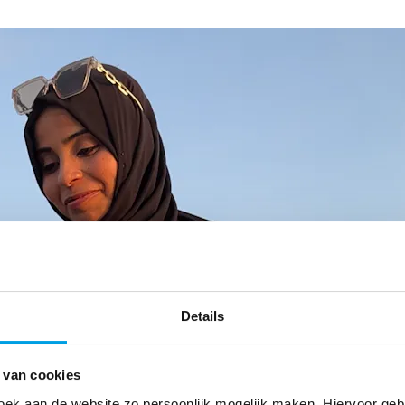
Details
 van cookies
oek aan de website zo persoonlijk mogelijk maken. Hiervoor ge