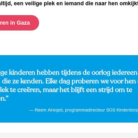
tijd, een veilige plek en iemand die naar hen omkijkt
ren in Gaza
e kinderen hebben tijdens de oorlog iedereen
n die ze kenden. Elke dag proberen we voor hen
plek te creëren, maar het blijft een strijd om te
en.”
Reem Alreqeb, programmadirecteur SOS Kinderdorp