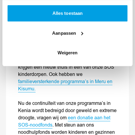
Kenia is één van de eerste landen in Afrika
Alles toestaan
waar SOS Kinderdorpen begin jaren ’70 actief
werd. Vanuit Nederland financieren we
projecten in Meru en Kisumu.
Zoals de
SOS
Aanpassen
kinderdorpen.
Wij geloven erin dat de beste
plek voor een kind om op te groeien is bij zijn
familie. Helaas kan of lukt dit niet altijd.
Weigeren
Kinderen zonder ouders of een veilig thuis,
krijgen een nieuw thuis in een van onze SOS
kinderdorpen.
Ook hebben we
familieversterkende programma’s in Meru en
Kisumu.
Nu de continuïteit van onze programma’s in
Kenia wordt bedreigd door geweld en extreme
droogte, vragen wij om
een donatie aan het
SOS-noodfonds
. Met steun aan ons
noodhulpfonds worden kinderen en gezinnen