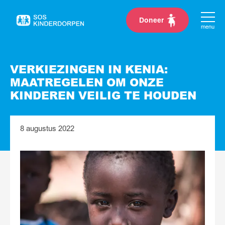
Doneer
Naar
menu
de
homepage
VERKIEZINGEN IN KENIA:
MAATREGELEN OM ONZE
KINDEREN VEILIG TE HOUDEN
8 augustus 2022