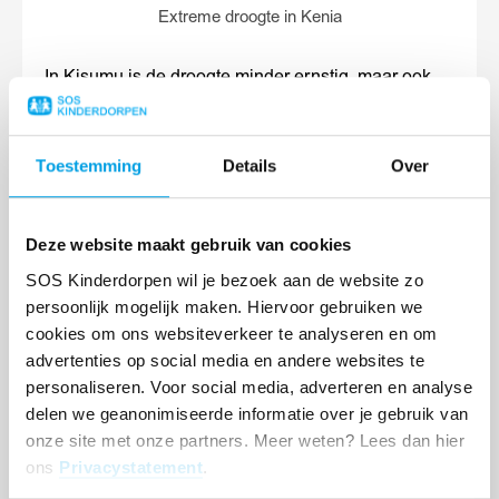
Extreme droogte in Kenia
In Kisumu is de droogte minder ernstig, maar ook
hier viel te weinig regen om voldoende te oogsten.
Het
familieversterkend programma in Kisumu
geef
daarom kippen aan verschillende gezinnen om een ​​
Toestemming
Details
Over
klein bedrijf te starten. In Kisumu zal het
programma zich in eerste instantie richten op de
meest kwetsbare gezinnen.
Deze website maakt gebruik van cookies
SOS Kinderdorpen wil je bezoek aan de website zo
HELP FAMILIES IN HONGERSNOOD DOOR DE
persoonlijk mogelijk maken. Hiervoor gebruiken we
DROOGTE >>
cookies om ons websiteverkeer te analyseren en om
advertenties op social media en andere websites te
personaliseren. Voor social media, adverteren en analyse
delen we geanonimiseerde informatie over je gebruik van
onze site met onze partners. Meer weten? Lees dan hier
Wat SOS Kinderdorpen doet in
ons
Privacystatement
.
Kenia