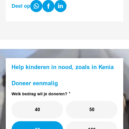
Share
Share
Share
Deel op
on
on
on
WhatsApp
Facebook
LinkedIn
Help kinderen in nood, zoals in Kenia
Doneer eenmalig
Welk bedrag wil je doneren?
40
50