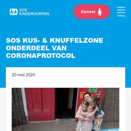
Doneer
Naar
menu
de
homepage
SOS KUS- & KNUFFELZONE
ONDERDEEL VAN
CORONAPROTOCOL
20 mei 2020