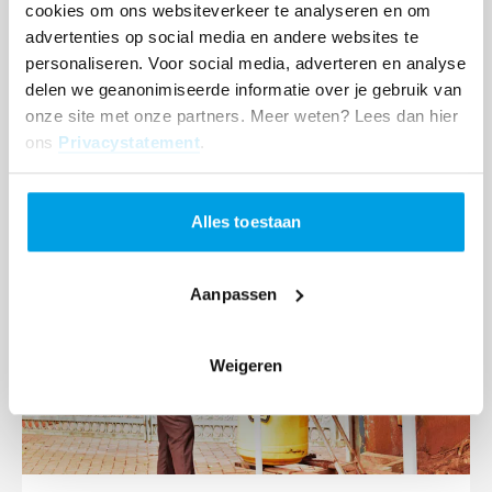
cookies om ons websiteverkeer te analyseren en om
advertenties op social media en andere websites te
personaliseren. Voor social media, adverteren en analyse
9 juli 2026
delen we geanonimiseerde informatie over je gebruik van
Aardbevingen Venezuela: families leven in
onze site met onze partners. Meer weten? Lees dan hier
onzekerheid
ons
Privacystatement
.
Lees
Alles toestaan
meer
Aanpassen
Weigeren