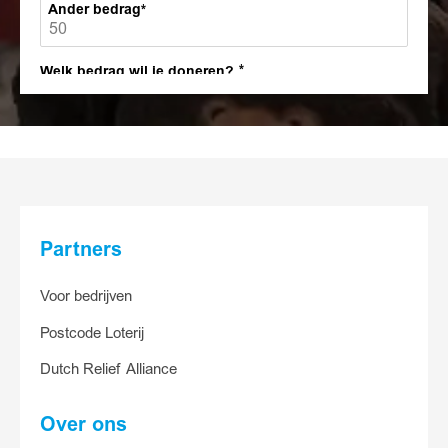
Ander bedrag
Welk bedrag wil je doneren?
30
15
5
Anders
Partners
Ander bedrag
Voor bedrijven
Postcode Loterij
Ja, ik help
Dutch Relief Alliance
Over ons