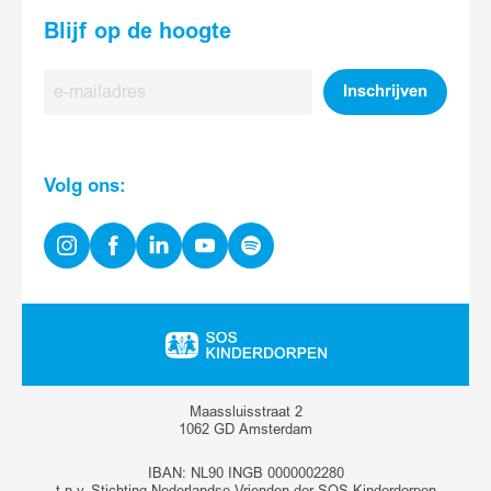
Blijf op de hoogte
E-
Inschrijven
mailadres
Volg ons:
Instagram
Facebook
Linkedin
Youtube
Spotify
Ga
naar
homepage
Maassluisstraat 2
1062 GD Amsterdam
IBAN: NL90 INGB 0000002280