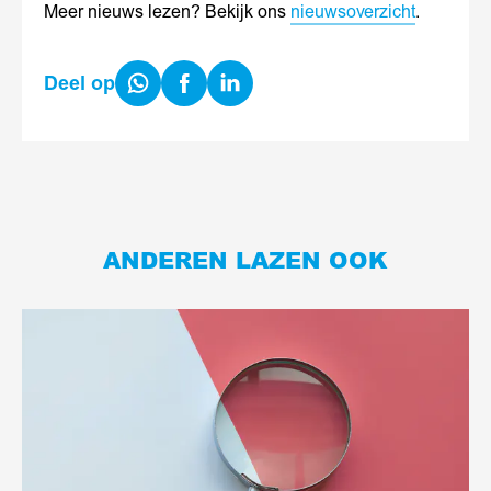
Meer nieuws lezen? Bekijk ons
nieuwsoverzicht
.
Share
Share
Share
Deel op
on
on
on
WhatsApp
Facebook
LinkedIn
ANDEREN LAZEN OOK
Lees
meer