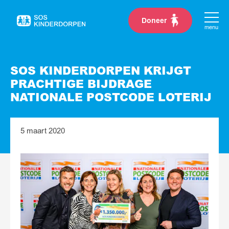
Doneer
Naar
menu
de
homepage
SOS KINDERDORPEN KRIJGT
PRACHTIGE BIJDRAGE
NATIONALE POSTCODE LOTERIJ
5 maart 2020