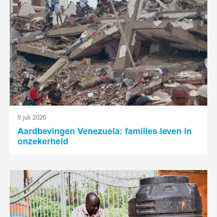
9 juli 2026
Aardbevingen Venezuela: families leven in
onzekerheid
Lees
meer