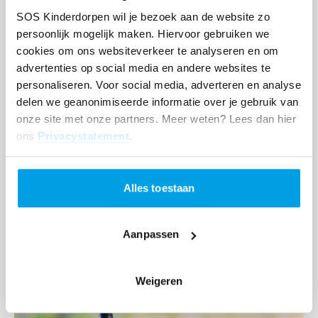
SOS Kinderdorpen wil je bezoek aan de website zo
persoonlijk mogelijk maken. Hiervoor gebruiken we
cookies om ons websiteverkeer te analyseren en om
advertenties op social media en andere websites te
personaliseren. Voor social media, adverteren en analyse
2 juli 2026
delen we geanonimiseerde informatie over je gebruik van
Jaarverslag en online impactrapport 2025
onze site met onze partners. Meer weten? Lees dan hier
gepubliceerd
ons
Privacystatement
.
Lees
Alles toestaan
meer
Aanpassen
Weigeren