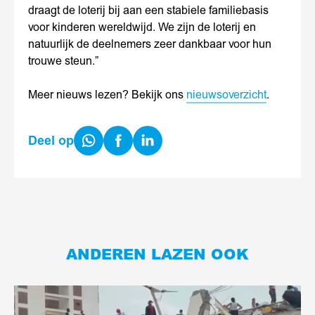
draagt de loterij bij aan een stabiele familiebasis
voor kinderen wereldwijd. We zijn de loterij en
natuurlijk de deelnemers zeer dankbaar voor hun
trouwe steun.”
Meer nieuws lezen? Bekijk ons
nieuwsoverzicht
.
Share
Share
Share
Deel op
on
on
on
WhatsApp
Facebook
LinkedIn
ANDEREN LAZEN OOK
Lees
meer