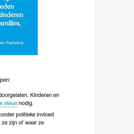
heden
kinderen
amilies,
en Palestina
ppen:
doorgelaten. Kinderen en
e steun
nodig.
zonder politieke invloed
ze zijn of waar ze