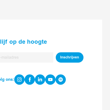
lijf op de hoogte
Inschrijven
iladres
Instagram
Facebook
Linkedin
Youtube
Spotify
olg ons: