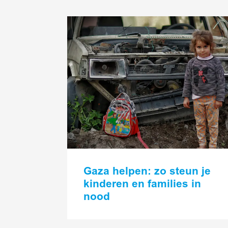
Lees
meer
Gaza helpen: zo steun je
kinderen en families in
nood