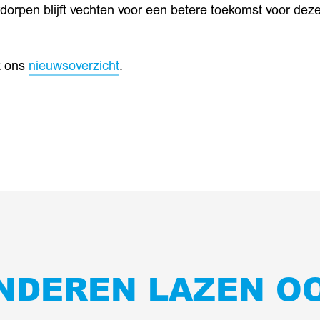
orpen blijft vechten voor een betere toekomst voor deze
k ons
nieuwsoverzicht
.
In
NDEREN LAZEN O