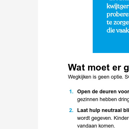
kwijtge
probere
te zorge
die vaak
Wat moet er 
Wegkijken is geen optie. 
Open de deuren voor
gezinnen hebben dring
Laat hulp neutraal bl
wordt gegeven. Kinder
vandaan komen.