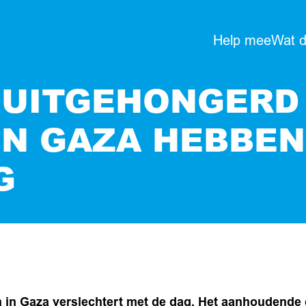
Help mee
Wat 
 UITGEHONGERD 
IN GAZA HEBBE
G
n in Gaza verslechtert met de dag. Het aanhoudende g