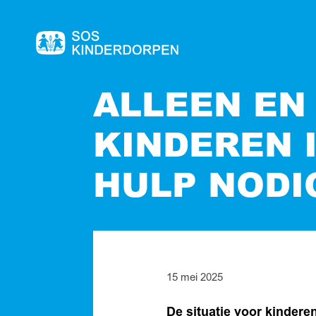
Naar
de
homepage
ALLEEN EN
KINDEREN 
HULP NODI
15 mei 2025
De situatie voor kindere