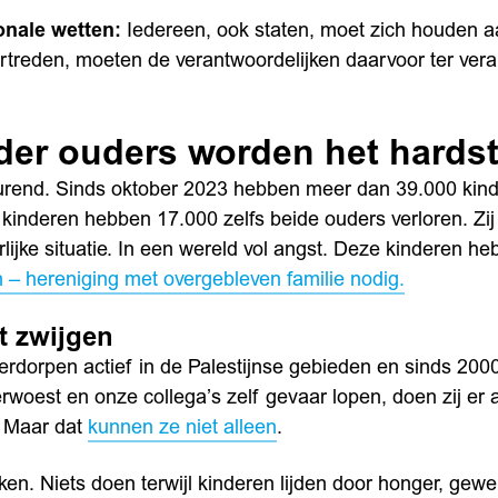
onale wetten:
Iedereen, ook staten, moet zich houden aa
rtreden, moeten de verantwoordelijken daarvoor ter ve
er ouders worden het hardst
heurend. Sinds oktober 2023 hebben meer dan 39.000 kin
kinderen hebben 17.000 zelfs beide ouders verloren. Zij
rlijke situatie. In een wereld vol angst. Deze kinderen h
an – hereniging met overgebleven familie nodig.
t zwijgen
erdorpen actief in de Palestijnse gebieden en sinds 20
woest en onze collega’s zelf gevaar lopen, doen zij er 
n. Maar dat
kunnen ze niet alleen
.
en. Niets doen terwijl kinderen lijden door honger, gewe