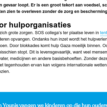
 gevaar loopt. Er is een groot tekort aan voedsel, 
ten zien te overleven zonder de zorg en beschermin
or hulporganisaties
ch grote zorgen. SOS collega’s ter plaatse leven in
ten
nderen opvangen. Ondanks hun inzet wordt het hulpverle
en. Door blokkades komt hulp Gaza moeilijk binnen. Ook
sschien stopt. Dit is levensgevaarlijk, want veel mensen
water, medicijnen en andere basisbehoeften. Zonder dez
Het tegenhouden ervan kan volgens internationale wetten 
zien.
n Younis vangen we kinderen op die hun ouders