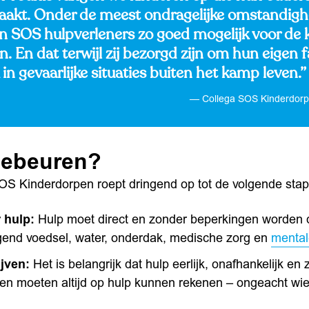
raakt. Onder de meest ondragelijke omstandig
n SOS hulpverleners zo goed mogelijk voor de 
n. En dat terwijl zij bezorgd zijn om hun eigen f
 in gevaarlijke situaties buiten het kamp leven.”
Collega SOS Kinderdorp
gebeuren?
SOS Kinderdorpen roept dringend op tot de volgende sta
 hulp:
Hulp moet direct en zonder beperkingen worden 
end voedsel, water, onderdak, medische zorg en
mental
ijven:
Het is belangrijk dat hulp eerlijk, onafhankelijk en 
en moeten altijd op hulp kunnen rekenen – ongeacht wie 