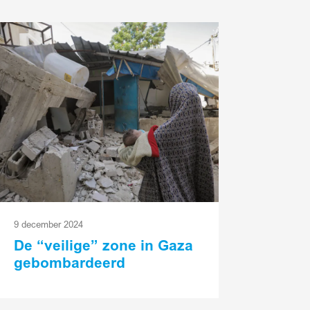
ees
eer
9 december 2024
De “veilige” zone in Gaza
gebombardeerd