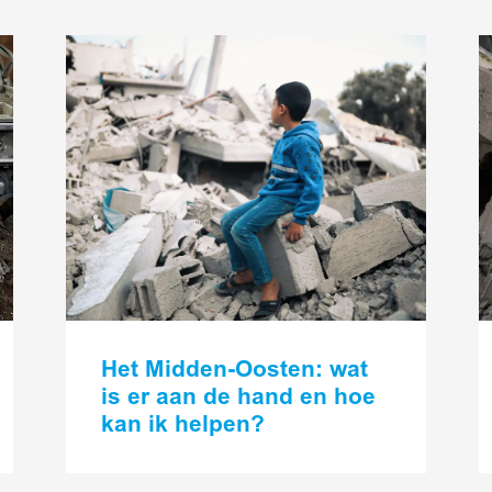
Lees
L
meer
m
Het Midden-Oosten: wat
is er aan de hand en hoe
kan ik helpen?