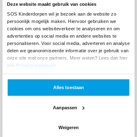
SOS Kinderdorpen
is enorm dankbaar en trots op
Deze website maakt gebruik van cookies
de actie van Basisschool Het Palet en dankt ook
SOS Kinderdorpen wil je bezoek aan de website zo
namens SOS Kinderdorpen Oekraïne alle
persoonlijk mogelijk maken. Hiervoor gebruiken we
leerlingen, medewerkers en donateurs van deze
cookies om ons websiteverkeer te analyseren en om
actie voor hun enorme bevlogen en liefdevolle inzet.
advertenties op social media en andere websites te
Dank jullie wel!!!!
personaliseren. Voor social media, adverteren en analyse
delen we geanonimiseerde informatie over je gebruik van
Fotoverslag van een succesvolle
onze site met onze partners. Meer weten? Lees dan hier
inzamelingsactie
ons
Privacystatement
.
Alles toestaan
Aanpassen
Weigeren