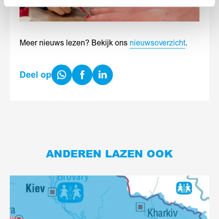
Meer nieuws lezen? Bekijk ons
nieuwsoverzicht
.
Share
Share
Share
Deel op
on
on
on
WhatsApp
Facebook
LinkedIn
ANDEREN LAZEN OOK
Lees
meer