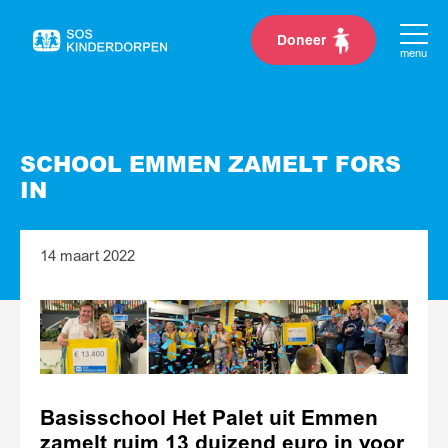
Doneer
Naar
menu
de
homepage
SCHOOL EMMEN ZAMELT FORS
IN
14 maart 2022
Basisschool Het Palet uit Emmen
zamelt ruim 13 duizend euro in voor