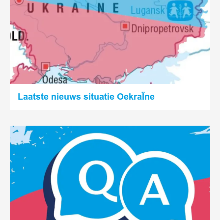
Laatste nieuws situatie OekraÏne
Lees
meer