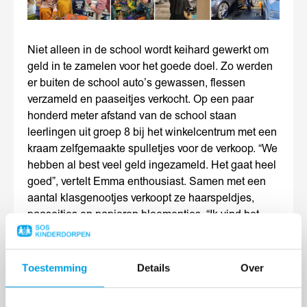
Niet alleen in de school wordt keihard gewerkt om
geld in te zamelen voor het goede doel. Zo werden
er buiten de school auto’s gewassen, flessen
verzameld en paaseitjes verkocht. Op een paar
honderd meter afstand van de school staan
leerlingen uit groep 8 bij het winkelcentrum met een
kraam zelfgemaakte spulletjes voor de verkoop. “We
hebben al best veel geld ingezameld. Het gaat heel
goed”, vertelt Emma enthousiast. Samen met een
aantal klasgenootjes verkoopt ze haarspeldjes,
paaseitjes en papieren bloementjes. “Ik vind het
heel belangrijk om dit te doen. Samen hebben we
er echt een mooie dag van gemaakt.”
Toestemming
Details
Over
Geschreven door Benthe Bronkhorst van ZO!34