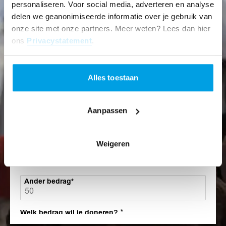
Laat kinderen veilig opgroeien
personaliseren. Voor social media, adverteren en analyse
delen we geanonimiseerde informatie over je gebruik van
onze site met onze partners. Meer weten? Lees dan hier
Hoe vaak wil je doneren?
ons
Privacystatement
.
Eenmalig
Maandelijks
Alles toestaan
Welk bedrag wil je doneren?
Aanpassen
100
50
Weigeren
15
Anders
Ander bedrag
Welk bedrag wil je doneren?