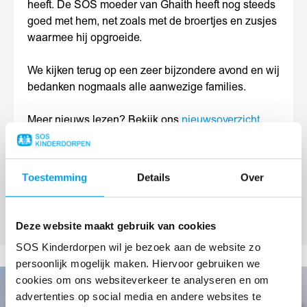
heeft. De SOS moeder van Ghaith heeft nog steeds
goed met hem, net zoals met de broertjes en zusjes
waarmee hij opgroeide.
We kijken terug op een zeer bijzondere avond en wij
bedanken nogmaals alle aanwezige families.
Meer nieuws lezen? Bekijk ons
nieuwsoverzicht
.
Share
Share
Share
Deel op
on
on
on
Toestemming
Details
Over
WhatsApp
Facebook
LinkedIn
Deze website maakt gebruik van cookies
SOS Kinderdorpen wil je bezoek aan de website zo
persoonlijk mogelijk maken. Hiervoor gebruiken we
cookies om ons websiteverkeer te analyseren en om
advertenties op social media en andere websites te