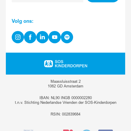
mailadres
Volg ons:
Instagram
Facebook
Linkedin
Youtube
Spotify
Ga
naar
homepage
Maassluisstraat 2
1062 GD Amsterdam
IBAN: NL90 INGB 0000002280
t.n.v. Stichting Nederlandse Vrienden der SOS-Kinderdorpen
RSIN: 002839684