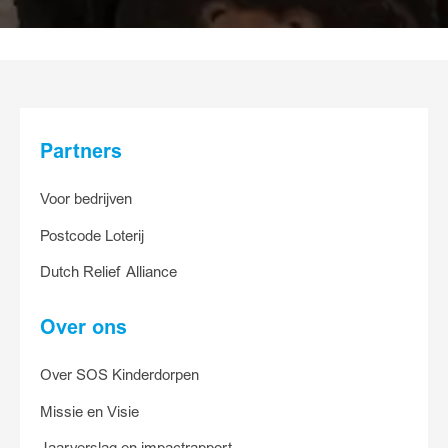
30
15
5
Anders
Partners
Ander bedrag
Voor bedrijven
Postcode Loterij
Ja, ik help
Dutch Relief Alliance
Over ons
Over SOS Kinderdorpen
Missie en Visie