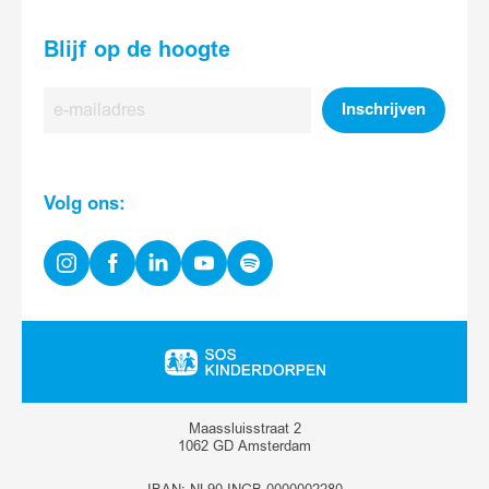
Blijf op de hoogte
E-
Inschrijven
mailadres
Volg ons:
Instagram
Facebook
Linkedin
Youtube
Spotify
Ga
naar
homepage
Maassluisstraat 2
1062 GD Amsterdam