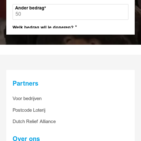
Ander bedrag
Welk bedrag wil je doneren?
30
15
5
Anders
Partners
Ander bedrag
Voor bedrijven
Postcode Loterij
Ja, ik help
Dutch Relief Alliance
Over ons