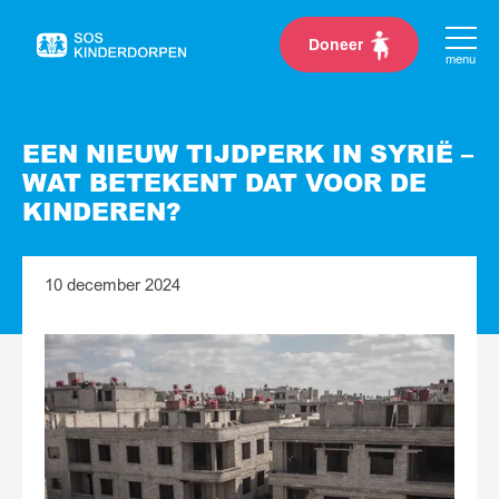
Doneer
Naar
menu
de
homepage
EEN NIEUW TIJDPERK IN SYRIË –
WAT BETEKENT DAT VOOR DE
KINDEREN?
10 december 2024