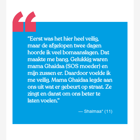
“Eerst was het hier heel veilig,
maar de afgelopen twee dagen
hoorde ik veel bomaanslagen. Dat
maakte me bang. Gelukkig waren
mama Ghaidaa (SOS moeder) en
mijn zussen er. Daardoor voelde ik
me veilig. Mama Ghaidaa legde aan
ons uit wat er gebeurt op straat. Ze
zingt en danst om ons beter te
laten voelen.”
Shaimaa* (11)