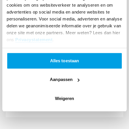
ontvangen honderden gezinnen cruciale steun via
cookies om ons websiteverkeer te analyseren en om
ons noodhulpprogramma dat is opgezet na de
advertenties op social media en andere websites te
aardbeving in 2023.
personaliseren. Voor social media, adverteren en analyse
delen we geanonimiseerde informatie over je gebruik van
We houden de ontwikkelingen nauwlettend in de
onze site met onze partners. Meer weten? Lees dan hier
gaten en zetten alles op alles om de veiligheid van
ons
Privacystatement
.
de kinderen, jongeren en families onder onze
hoede te waarborgen.”
Alles toestaan
*De namen van de kinderen zijn veranderd om hun
privacy te beschermen.
Aanpassen
Meer nieuws lezen? Bekijk ons
nieuwsoverzicht
.
Weigeren
Share
Share
Share
Deel op
on
on
on
WhatsApp
Facebook
LinkedIn