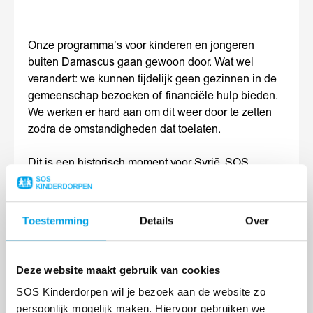
Onze programma’s voor kinderen en jongeren
buiten Damascus gaan gewoon door. Wat wel
verandert: we kunnen tijdelijk geen gezinnen in de
gemeenschap bezoeken of financiële hulp bieden.
We werken er hard aan om dit weer door te zetten
zodra de omstandigheden dat toelaten.
Dit is een historisch moment voor Syrië. SOS
Kinderdorpen Syrië staat klaar om de
gezinshereniging te ondersteunen wanneer
vluchtelingen beginnen terug te keren.
Toestemming
Details
Over
In heel Syrië bieden onze programma’s zorg aan
meer dan 200 kinderen en jongeren, en worden
Deze website maakt gebruik van cookies
meer dan 800 mensen gesteund via onze
SOS Kinderdorpen wil je bezoek aan de website zo
familieversterkende programma’s. In Aleppo
persoonlijk mogelijk maken. Hiervoor gebruiken we