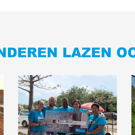
NDEREN LAZEN O
Lees
L
meer
m