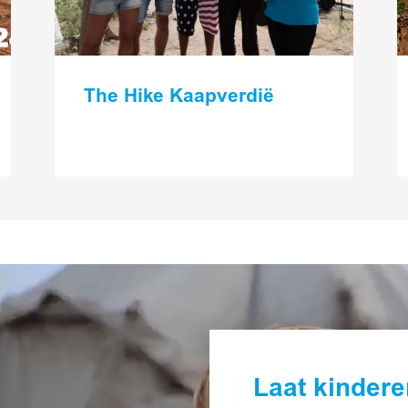
The Hike Kaapverdië
Laat kindere