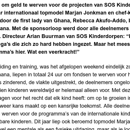
 om geld te werven voor de projecten van SOS Kind
ar internationaal topmodel Marjan Jonkman en chef-
door de first lady van Ghana, Rebecca Akufo-Addo
na. Met de sponsorloop werd door alle deelnemers
. Directeur Arian Buurman van SOS Kinderdorpen: “Ik
ga’s die zich zo hard hebben ingezet. Maar het meest
mma’s hier. Wat een veerkracht!”
ing en training, was het afgelopen weekend eindelijk 
hana, liepen in totaal 24 uur om fondsen te werven voor
 zinderend, de vlakte uitgestrekt, de deelnemers ongelo
 tien kinderen wereldwijd er helemaal alleen voor. Met d
en voor het recht dat elk kind heeft: om op te groeien in
ok weer kans maakt op een kansrijke toekomst. Alle deel
 werven voor de programma’s van de internationale kinde
bare kinderen. Dit jaar liep ook beroemd topmodel Mar
el een mentale als een fysieke uitdaging, maar als je l