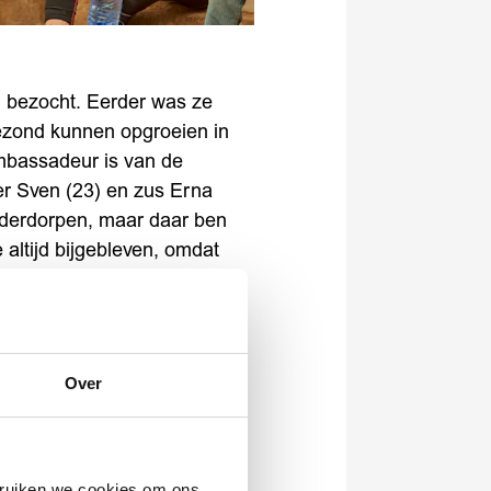
n bezocht. Eerder was ze
ezond kunnen opgroeien in
mbassadeur is van de
oer Sven (23) en zus Erna
inderdorpen, maar daar ben
altijd bijgebleven, omdat
 wel heb gehad. Ik gun het
n zussen te hebben. Daarom
eageerden meteen
t kindje zit in een
Over
na. Ook zij zet zich al
bruiken we cookies om ons