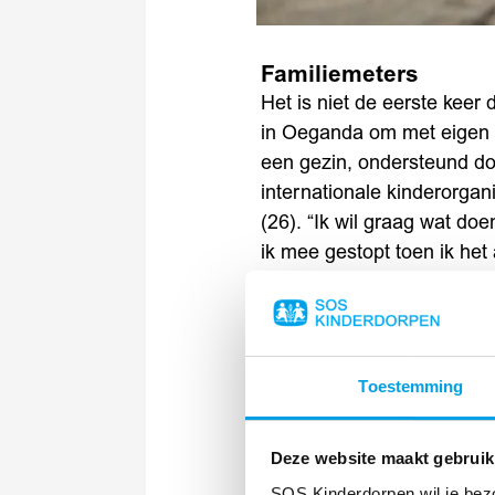
Familiemeters
Het is niet de eerste kee
in Oeganda om met eigen 
een gezin, ondersteund do
internationale kinderorgan
(26). “Ik wil graag wat d
ik mee gestopt toen ik het
ik zie hoe het mensen verg
alle kinderen in de wereld
heb ik destijds SOS Kinde
enthousiast. Na het eerste
Toestemming
kinderdorp in Ghana dat ik
Dromen over later
Deze website maakt gebruik
Directeur Arian Buurman v
SOS Kinderdorpen wil je bez