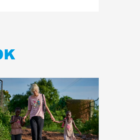
OK
ees
eer