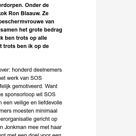
erdorpen. Onder de
kok Ron Blaauw. Ze
, beschermvrouwe van
 samen het grote bedrag
 ben trots op alle
 trots ben ik op de
zover: honderd deelnemers
 het werk van SOS
felijk gemotiveerd. Want
eze sponsorloop wil SOS
 een veilige en liefdevolle
nemers moesten minimaal
rorganisatie gericht op
jan Jonkman mee met haar
oopt met een doel voor een