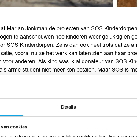
r dat Marjan Jonkman de projecten van SOS Kinderdorpe
ogen te aanschouwen hoe kinderen weer gelukkig en g
or SOS Kinderdorpen. Ze is dan ook heel trots dat ze a
isatie, vooral nu ze het werk kan laten zien aan haar br
oen voor anderen. Als kind was ik al donateur van SOS K
 als arme student niet meer kon betalen. Maar SOS is me 
aat die niet opgroeien met de liefde en zekerheid die ik
 om een lieve familie, een lieve moeder, liever broers e
rdorpen benaderd of ik iets voor hen kon doen en zij r
 gesprek heb ik besloten zelf een kindje te sponsoren. Da
Details
 deze reis mocht bezoeken. Dat is zo bijzonder!”
 van cookies
an SOS Kinderdorpen Nederland liep zelf ook mee in Gha
oek aan de website zo persoonlijk mogelijk maken. Hiervoor ge