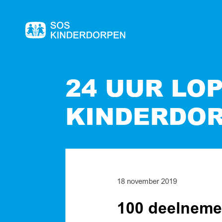
Naar
de
homepage
24 UUR LO
KINDERDO
18 november 2019
100 deelnemer