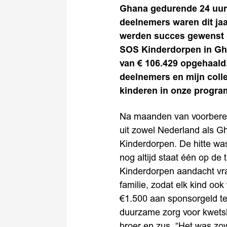
Ghana gedurende 24 uur
deelnemers waren dit ja
werden succes gewenst 
SOS Kinderdorpen in Gha
van € 106.429 opgehaald
deelnemers en mijn colle
kinderen in onze progra
Na maanden van voorbereid
uit zowel Nederland als G
Kinderdorpen. De hitte was
nog altijd staat één op de
Kinderdorpen aandacht vrag
familie, zodat elk kind o
€1.500 aan sponsorgeld te
duurzame zorg voor kwets
broer en zus. “Het was zow