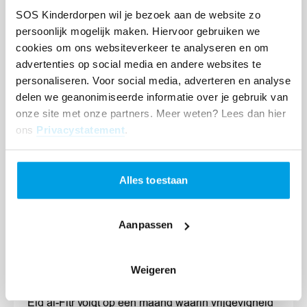
SOS Kinderdorpen wil je bezoek aan de website zo
Gemeenschappelijk gebed
persoonlijk mogelijk maken. Hiervoor gebruiken we
cookies om ons websiteverkeer te analyseren en om
advertenties op social media en andere websites te
personaliseren. Voor social media, adverteren en analyse
Wat zeg je bij Eid Mubarak?
delen we geanonimiseerde informatie over je gebruik van
Veelgebruikte wensen zijn:
onze site met onze partners. Meer weten? Lees dan hier
ons
Privacystatement
.
Eid Mubarak
Gezegend Suikerfeest
Alles toestaan
Moge Allah jouw vasten accepteren
Taqabbal Allahu minna wa minkum
Aanpassen
Waarom geven moslims zakaat met
Weigeren
Eid al-Fitr?
Eid al-Fitr volgt op een maand waarin vrijgevigheid