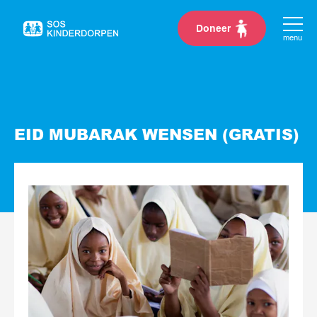
Doneer
Naar
menu
de
homepage
EID MUBARAK WENSEN (GRATIS)