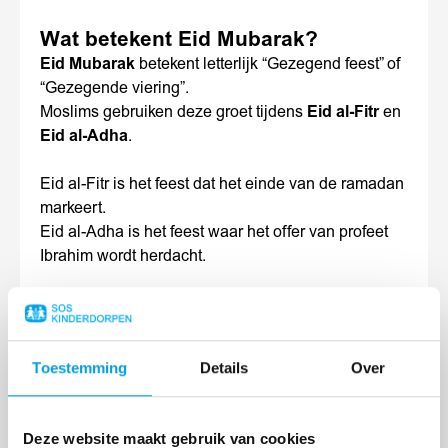
Wat betekent Eid Mubarak?
Eid Mubarak
betekent letterlijk “Gezegend feest” of
“Gezegende viering”.
Moslims gebruiken deze groet tijdens
Eid al-Fitr
en
Eid al-Adha
.
Eid al-Fitr is het feest dat het einde van de ramadan
markeert.
Eid al-Adha is het feest waar het offer van profeet
Ibrahim wordt herdacht.
Ramadan, Eid al-Fitr en Eid al-Adha zijn een
moment van:
Toestemming
Details
Over
Dankbaarheid
Liefdadigheid (
zakaat
en
sadaqa
)
Deze website maakt gebruik van cookies
Familiebezoek