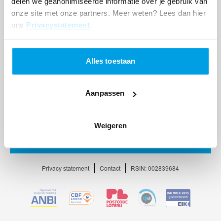
delen we geanonimiseerde informatie over je gebruik van
onze site met onze partners. Meer weten? Lees dan hier
ons
Privacystatement
.
Alles toestaan
Aanpassen
Weigeren
Ga
naar
homepage
Privacy statement
Contact
RSIN: 002839684
Ga
Ga