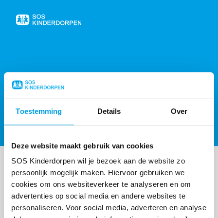
Naar
de
homepage
404, PAGINA NIET GEVONDEN
Toestemming
Details
Over
Sorry, de gevraagde pagina is niet gevonden,
probeer de
homepagina
of
neem contact op
.
Deze website maakt gebruik van cookies
SOS Kinderdorpen wil je bezoek aan de website zo
persoonlijk mogelijk maken. Hiervoor gebruiken we
cookies om ons websiteverkeer te analyseren en om
advertenties op social media en andere websites te
personaliseren. Voor social media, adverteren en analyse