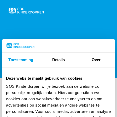
Naar
de
homepage
404, PAGINA NIET GEVONDEN
Toestemming
Details
Over
Sorry, de gevraagde pagina is niet gevonden,
probeer de
homepagina
of
neem contact op
.
Deze website maakt gebruik van cookies
SOS Kinderdorpen wil je bezoek aan de website zo
persoonlijk mogelijk maken. Hiervoor gebruiken we
cookies om ons websiteverkeer te analyseren en om
advertenties op social media en andere websites te
personaliseren. Voor social media, adverteren en analyse