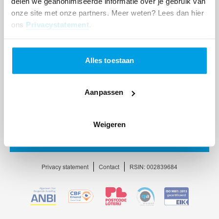
delen we geanonimiseerde informatie over je gebruik van
onze site met onze partners. Meer weten? Lees dan hier
ons
Privacystatement
.
Alles toestaan
Aanpassen
Weigeren
Ga
naar
homepage
Privacy statement
Contact
RSIN: 002839684
Ga
Ga