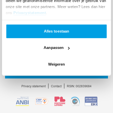
delen we geanonimiseerde informatie over je gebruik van
onze site met onze partners. Meer weten? Lees dan hier
ons
Privacystatement
.
Alles toestaan
Aanpassen
Weigeren
Ga
naar
homepage
Privacy statement
Contact
RSIN: 002839684
Ga
Ga