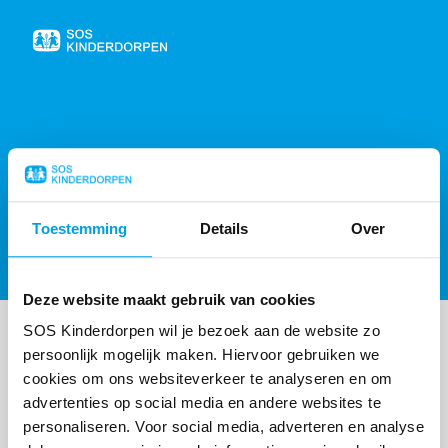
Naar
de
homepage
404, PAGINA NIET GEVONDEN
Toestemming
Details
Over
Sorry, de gevraagde pagina is niet gevonden,
probeer de
homepagina
of
neem contact op
.
Deze website maakt gebruik van cookies
SOS Kinderdorpen wil je bezoek aan de website zo
persoonlijk mogelijk maken. Hiervoor gebruiken we
cookies om ons websiteverkeer te analyseren en om
advertenties op social media en andere websites te
personaliseren. Voor social media, adverteren en analyse