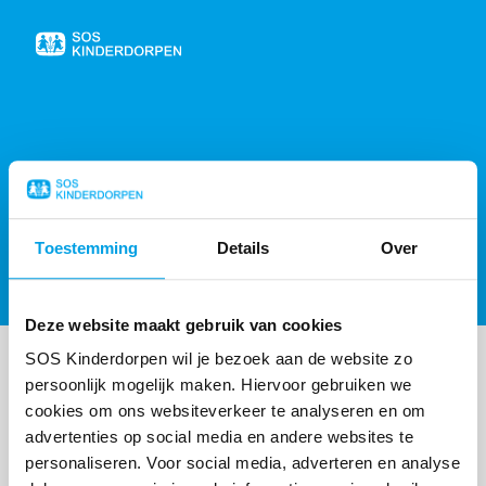
Naar
de
homepage
404, PAGINA NIET GEVONDEN
Toestemming
Details
Over
Sorry, de gevraagde pagina is niet gevonden,
probeer de
homepagina
of
neem contact op
.
Deze website maakt gebruik van cookies
SOS Kinderdorpen wil je bezoek aan de website zo
persoonlijk mogelijk maken. Hiervoor gebruiken we
cookies om ons websiteverkeer te analyseren en om
advertenties op social media en andere websites te
personaliseren. Voor social media, adverteren en analyse