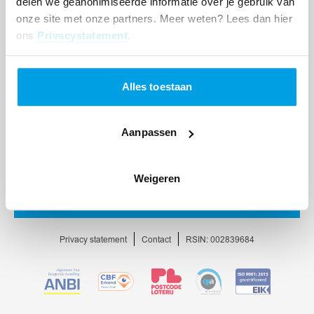
delen we geanonimiseerde informatie over je gebruik van
onze site met onze partners. Meer weten? Lees dan hier
ons
Privacystatement
.
Alles toestaan
Aanpassen
Weigeren
Ga
naar
homepage
Privacy statement
Contact
RSIN: 002839684
Ga
Ga