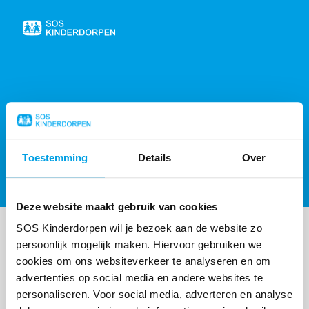
Naar
de
homepage
404, PAGINA NIET GEVONDEN
Toestemming
Details
Over
Sorry, de gevraagde pagina is niet gevonden,
probeer de
homepagina
of
neem contact op
.
Deze website maakt gebruik van cookies
SOS Kinderdorpen wil je bezoek aan de website zo
persoonlijk mogelijk maken. Hiervoor gebruiken we
cookies om ons websiteverkeer te analyseren en om
advertenties op social media en andere websites te
personaliseren. Voor social media, adverteren en analyse