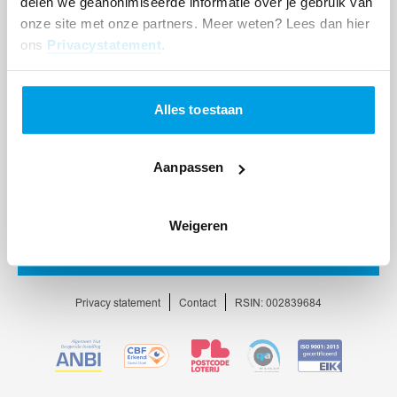
delen we geanonimiseerde informatie over je gebruik van
onze site met onze partners. Meer weten? Lees dan hier
ons
Privacystatement
.
Alles toestaan
Aanpassen
Weigeren
Ga
naar
homepage
Privacy statement
Contact
RSIN: 002839684
Ga
Ga