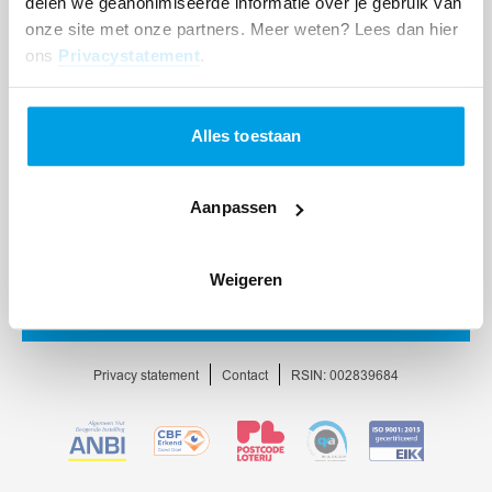
delen we geanonimiseerde informatie over je gebruik van
onze site met onze partners. Meer weten? Lees dan hier
ons
Privacystatement
.
Alles toestaan
Aanpassen
Weigeren
Ga
naar
homepage
Privacy statement
Contact
RSIN: 002839684
Ga
Ga