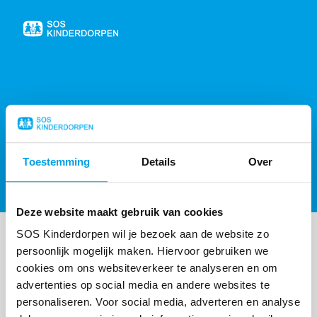
Naar
de
homepage
404, PAGINA NIET GEVONDEN
Toestemming
Details
Over
Sorry, de gevraagde pagina is niet gevonden,
probeer de
homepagina
of
neem contact op
.
Deze website maakt gebruik van cookies
SOS Kinderdorpen wil je bezoek aan de website zo
persoonlijk mogelijk maken. Hiervoor gebruiken we
cookies om ons websiteverkeer te analyseren en om
advertenties op social media en andere websites te
personaliseren. Voor social media, adverteren en analyse