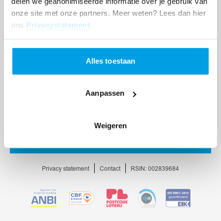
delen we geanonimiseerde informatie over je gebruik van
onze site met onze partners. Meer weten? Lees dan hier
ons
Privacystatement
.
Alles toestaan
Aanpassen
Weigeren
Ga
naar
homepage
Privacy statement
Contact
RSIN: 002839684
Ga
Ga