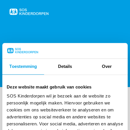
Naar
de
homepage
404, PAGINA NIET GEVONDEN
Toestemming
Details
Over
Sorry, de gevraagde pagina is niet gevonden,
probeer de
homepagina
of
neem contact op
.
Deze website maakt gebruik van cookies
SOS Kinderdorpen wil je bezoek aan de website zo
persoonlijk mogelijk maken. Hiervoor gebruiken we
cookies om ons websiteverkeer te analyseren en om
advertenties op social media en andere websites te
personaliseren. Voor social media, adverteren en analyse