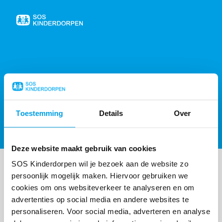
Naar
de
homepage
404, PAGINA NIET GEVONDEN
Toestemming
Details
Over
Sorry, de gevraagde pagina is niet gevonden,
probeer de
homepagina
of
neem contact op
.
Deze website maakt gebruik van cookies
SOS Kinderdorpen wil je bezoek aan de website zo
persoonlijk mogelijk maken. Hiervoor gebruiken we
cookies om ons websiteverkeer te analyseren en om
advertenties op social media en andere websites te
personaliseren. Voor social media, adverteren en analyse