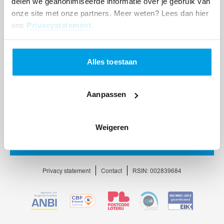
delen we geanonimiseerde informatie over je gebruik van
onze site met onze partners. Meer weten? Lees dan hier
ons
Privacystatement
.
Alles toestaan
Aanpassen
Weigeren
Ga
naar
homepage
Privacy statement
Contact
RSIN: 002839684
Ga
Ga