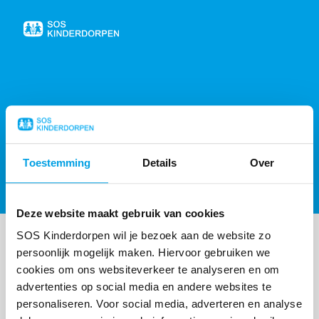
Naar
de
homepage
404, PAGINA NIET GEVONDEN
Toestemming
Details
Over
Sorry, de gevraagde pagina is niet gevonden,
probeer de
homepagina
of
neem contact op
.
Deze website maakt gebruik van cookies
SOS Kinderdorpen wil je bezoek aan de website zo
persoonlijk mogelijk maken. Hiervoor gebruiken we
cookies om ons websiteverkeer te analyseren en om
advertenties op social media en andere websites te
personaliseren. Voor social media, adverteren en analyse