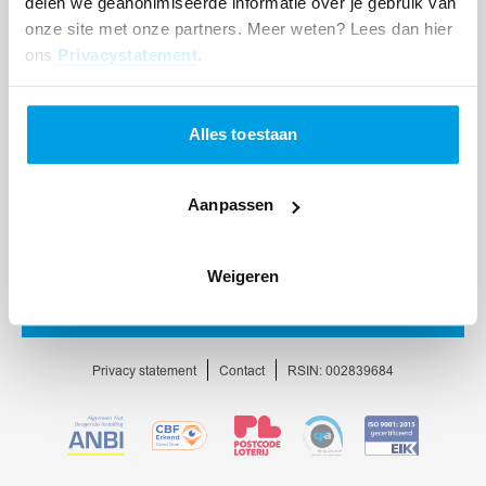
delen we geanonimiseerde informatie over je gebruik van
onze site met onze partners. Meer weten? Lees dan hier
ons
Privacystatement
.
Alles toestaan
Aanpassen
Weigeren
Ga
naar
homepage
Privacy statement
Contact
RSIN: 002839684
Ga
Ga